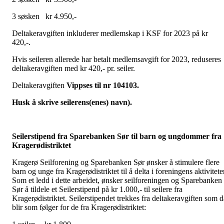
3 søsken kr 4.950,-
Deltakeravgiften inkluderer medlemskap i KSF for 2023 på kr
420,-.
Hvis seileren allerede har betalt medlemsavgift for 2023, reduseres
deltakeravgiften med kr 420,- pr. seiler.
Deltakeravgiften
Vippses til nr 104103.
Husk å skrive seilerens(enes) navn).
Seilerstipend fra Sparebanken Sør til barn og ungdommer fra
Kragerødistriktet
Kragerø Seilforening og Sparebanken Sør ønsker å stimulere flere
barn og unge fra Kragerødistriktet til å delta i foreningens aktivitete
Som et ledd i dette arbeidet, ønsker seilforeningen og Sparebanken
Sør å tildele et Seilerstipend på kr 1.000,- til seilere fra
Kragerødistriktet. Seilerstipendet trekkes fra deltakeravgiften som d
blir som følger for de fra Kragerødistriktet: