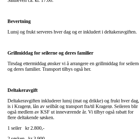
Saltneven ca. kl. 17:00.
Bevertning
Lunsj og frukt serveres hver dag og er inkludert i deltakeravgiften.
Grillmiddag for seilerne og deres familier
Tirsdag ettermiddag ønsker vi å arrangere en grillmiddag for seilern
og deres familier. Transport tilbys også her.
Deltakeravgift
Deltakeravgiften inkluderer lunsj (mat og drikke) og frukt hver dag
is i Kragerø, lån av seilbåt og transport fra/til Kragerø. Seileren blir
også medlem av KSF ut inneværende år. Vi tilbyr også rabatt for
flere deltakende søsken.
1 seiler kr 2.800,-
2 søsken kr 3.900,-