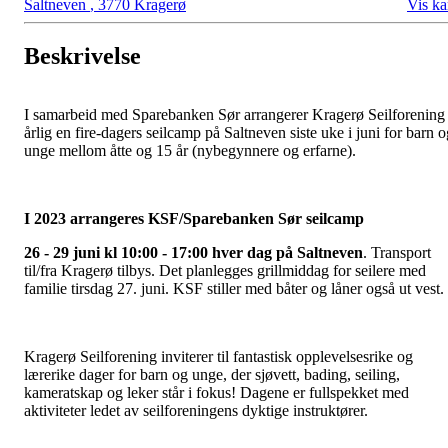
Saltneven
,
3770 Kragerø
Vis ka
Beskrivelse
I samarbeid med Sparebanken Sør arrangerer Kragerø Seilforening
årlig en fire-dagers seilcamp på Saltneven siste uke i juni for barn o
unge mellom åtte og 15 år (nybegynnere og erfarne).
I 2023 arrangeres KSF/Sparebanken Sør seilcamp
26 - 29 juni kl 10:00 - 17:00 hver dag på Saltneven
. Transport
til/fra Kragerø tilbys. Det planlegges grillmiddag for seilere med
familie tirsdag 27. juni. KSF stiller med båter og låner også ut vest.
Kragerø Seilforening inviterer til fantastisk opplevelsesrike og
lærerike dager for barn og unge, der sjøvett, bading, seiling,
kameratskap og leker står i fokus! Dagene er fullspekket med
aktiviteter ledet av seilforeningens dyktige instruktører.