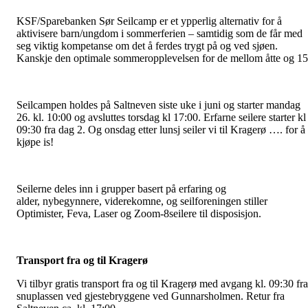
KSF/Sparebanken Sør Seilcamp er et ypperlig alternativ for å
aktivisere barn/ungdom i sommerferien – samtidig som de får med
seg viktig kompetanse om det å ferdes trygt på og ved sjøen.
Kanskje den optimale sommeropplevelsen for de mellom åtte og 1
Seilcampen holdes på Saltneven siste uke i juni og starter mandag
26. kl. 10:00 og avsluttes torsdag kl 17:00. Erfarne seilere starter kl
09:30 fra dag 2. Og onsdag etter lunsj seiler vi til Kragerø …. for å
kjøpe is!
Seilerne deles inn i grupper basert på erfaring og
alder, nybegynnere, viderekomne, og seilforeningen stiller
Optimister, Feva, Laser og Zoom-8seilere til disposisjon.
Transport fra og til Kragerø
Vi tilbyr gratis transport fra og til Kragerø med avgang kl. 09:30 fra
snuplassen ved gjestebryggene ved Gunnarsholmen. Retur fra