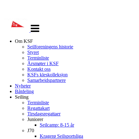
Veksle
navigasjon
Om KSF
Seilforeningens historie
Styret
Terminliste
Årsmøter i KSF
Kontakt oss
KSFs kleskolleksjon
Samarbeidspartnere
Nyheter
Båtdeling
Seiling
Terminliste
Regattakart
Tirsdagsregattaer
Juniorer
Seilcamp: 8-15 år
J70
Kragerø Seilsportsliga