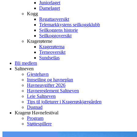
Juniorlaget
Damelaget
Kogg
Regattaoversikt
Telemarkkystens seilkoggklubb
Seilkoggens historie
Seilkoggoversikt
Kragerøterne
Kragerøterna
Terneoversikt
Sundseilas
Bli medlem
Saltneven
Gjestehavn
Innseiling og havneplan
Havneavgifter 2026
Havnereglement Saltneven
Leie Saltneven
Tips til jolleturer i Kragerøskjærgården
Dugnad
Kragerø Havnefestival
Program
Støttespillere