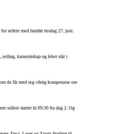
 for seilere med familie tirsdag 27. juni.
, seiling, kameratskap og leker står i
 som de får med seg viktig kompetanse om
ne seilere starter kl 09:30 fra dag 2. Og
ister, Feva, Laser og Zoom-8seilere til