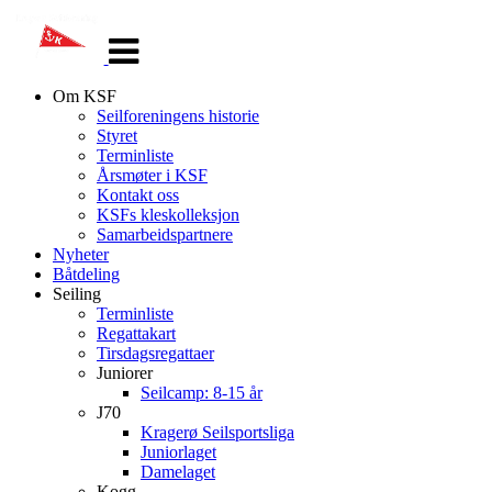
Veksle
navigasjon
Om KSF
Seilforeningens historie
Styret
Terminliste
Årsmøter i KSF
Kontakt oss
KSFs kleskolleksjon
Samarbeidspartnere
Nyheter
Båtdeling
Seiling
Terminliste
Regattakart
Tirsdagsregattaer
Juniorer
Seilcamp: 8-15 år
J70
Kragerø Seilsportsliga
Juniorlaget
Damelaget
Kogg