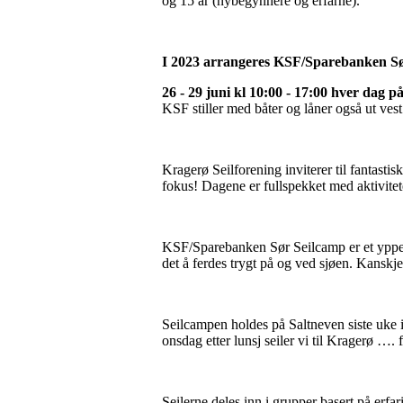
og 15 år (nybegynnere og erfarne).
I 2023 arrangeres KSF/Sparebanken Sø
26 - 29 juni kl 10:00 - 17:00 hver dag p
KSF stiller med båter og låner også ut vest
Kragerø Seilforening inviterer til fantastis
fokus! Dagene er fullspekket med aktivitete
KSF/Sparebanken Sør Seilcamp er et ypper
det å ferdes trygt på og ved sjøen. Kansk
Seilcampen holdes på Saltneven siste uke i 
onsdag etter lunsj seiler vi til Kragerø …. 
Seilerne deles inn i grupper basert på erfa