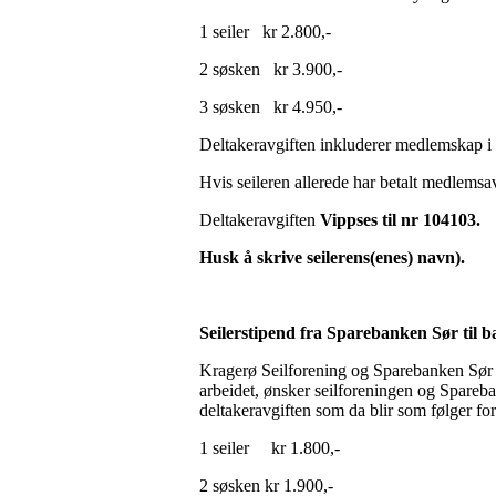
1 seiler kr 2.800,-
2 søsken kr 3.900,-
3 søsken kr 4.950,-
Deltakeravgiften inkluderer medlemskap i
Hvis seileren allerede har betalt medlemsav
Deltakeravgiften
Vippses til nr 104103.
Husk å skrive seilerens(enes) navn).
Seilerstipend fra Sparebanken Sør til 
Kragerø Seilforening og Sparebanken Sør øns
arbeidet, ønsker seilforeningen og Sparebank
deltakeravgiften som da blir som følger for
1 seiler kr 1.800,-
2 søsken kr 1.900,-