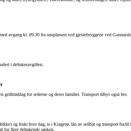
erø med avgang kl. 09:30 fra snuplassen ved gjestebryggene ved Gunnarsh
udert i deltakeravgiften.
er
n grillmiddag for seilerne og deres familier. Transport tilbys også her.
rikke) og frukt hver dag, is i Kragerø, lån av seilbåt og transport fra/t
tt for flere deltakende søsken.