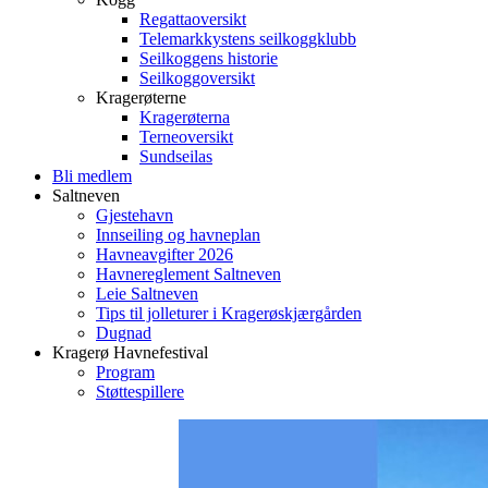
Regattaoversikt
Telemarkkystens seilkoggklubb
Seilkoggens historie
Seilkoggoversikt
Kragerøterne
Kragerøterna
Terneoversikt
Sundseilas
Bli medlem
Saltneven
Gjestehavn
Innseiling og havneplan
Havneavgifter 2026
Havnereglement Saltneven
Leie Saltneven
Tips til jolleturer i Kragerøskjærgården
Dugnad
Kragerø Havnefestival
Program
Støttespillere