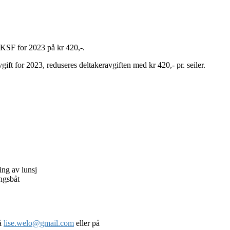
 KSF for 2023 på kr 420,-.
gift for 2023, reduseres deltakeravgiften med kr 420,- pr. seiler.
ing av lunsj
ngsbåt
på
lise.welo@gmail.com
eller på