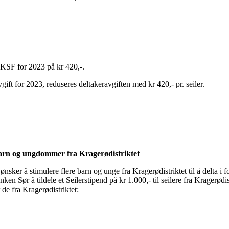
 KSF for 2023 på kr 420,-.
gift for 2023, reduseres deltakeravgiften med kr 420,- pr. seiler.
barn og ungdommer fra Kragerødistriktet
ker å stimulere flere barn og unge fra Kragerødistriktet til å delta i fo
en Sør å tildele et Seilerstipend på kr 1.000,- til seilere fra Kragerødist
 de fra Kragerødistriktet: