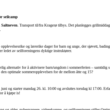
r seilcamp
å Saltneven
. Transport til/fra Kragerø tilbys. Det planlegges grillmiddag
.
k opplevelsesrike og lærerike dager for barn og unge, der sjøvett, bading
r ledet av seilforeningens dyktige instruktører.
lig alternativ for å aktivisere barn/ungdom i sommerferien – samtidig
je den optimale sommeropplevelsen for de mellom åtte og 15?
juni og starter mandag 26. kl. 10:00 og avsluttes torsdag kl 17:00. Erfar
for å kjøpe is!
ring og alder, nybegynnere, viderekomne, og seilforeningen stiller Optim