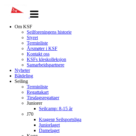
Veksle
navigasjon
Om KSF
Seilforeningens historie
Styret
Terminliste
Årsmøter i KSF
Kontakt oss
KSFs kleskolleksjon
Samarbeidspartnere
Nyheter
Båtdeling
Seiling
Terminliste
Regattakart
Tirsdagsregattaer
Juniorer
Seilcamp: 8-15 år
J70
Kragerø Seilsportsliga
Juniorlaget
Damelaget
Kogg