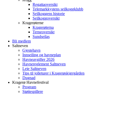
Regattaoversikt
Telemarkkystens seilkoggklubb
Seilkoggens historie
Seilkoggoversikt
Kragerøterne
Kragerøterna
Terneoversikt
Sundseilas
Bli medlem
Saltneven
Gjestehavn
Innseiling og havneplan
Havneavgifter 2026
Havnereglement Saltneven
Leie Saltneven
Tips til jolleturer i Kragerøskjærgården
Dugnad
Kragerø Havnefestival
Program
Støttespillere