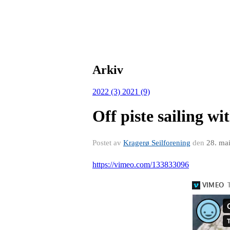
Arkiv
2022 (3)
2021 (9)
Off piste sailing w
Postet av
Kragerø Seilforening
den
28. ma
https://vimeo.com/133833096