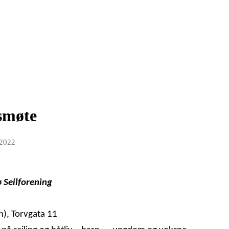
smøte
 2022
 Seilforening
), Torvgata 11