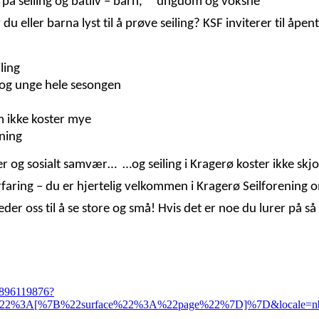
 på seiling og båtliv – barn, ungdom og voksne
 du eller barna lyst til å prøve seiling? KSF inviterer til åpe
ling
n og unge hele sesongen
om ikke koster mye
ning
er og sosialt samvær… …og seiling i Kragerø koster ikke skjo
faring – du er hjertelig velkommen i Kragerø Seilforening o
leder oss til å se store og små! Hvis det er noe du lurer på s
5896119876?
ory%22%3A[%7B%22surface%22%3A%22page%22%7D]%7D&locale=