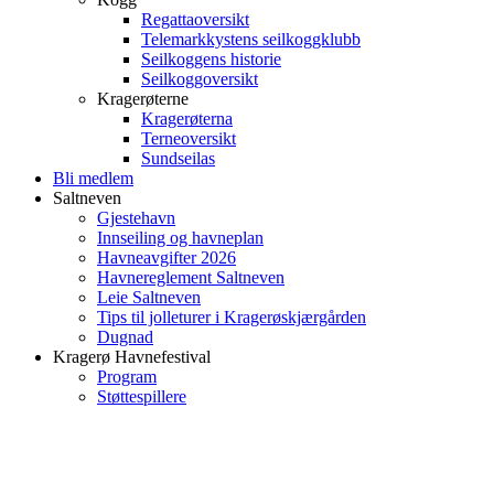
Regattaoversikt
Telemarkkystens seilkoggklubb
Seilkoggens historie
Seilkoggoversikt
Kragerøterne
Kragerøterna
Terneoversikt
Sundseilas
Bli medlem
Saltneven
Gjestehavn
Innseiling og havneplan
Havneavgifter 2026
Havnereglement Saltneven
Leie Saltneven
Tips til jolleturer i Kragerøskjærgården
Dugnad
Kragerø Havnefestival
Program
Støttespillere