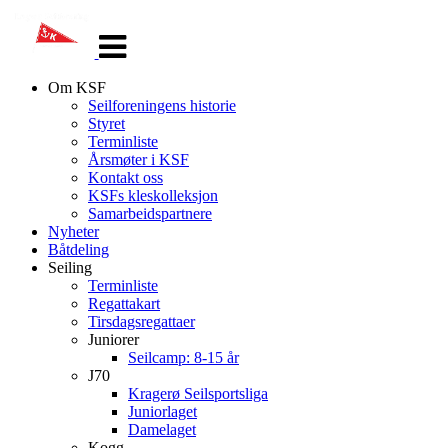
Veksle
navigasjon
Om KSF
Seilforeningens historie
Styret
Terminliste
Årsmøter i KSF
Kontakt oss
KSFs kleskolleksjon
Samarbeidspartnere
Nyheter
Båtdeling
Seiling
Terminliste
Regattakart
Tirsdagsregattaer
Juniorer
Seilcamp: 8-15 år
J70
Kragerø Seilsportsliga
Juniorlaget
Damelaget
Kogg