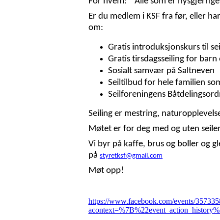
For hvem: Alle som er nysgjerrige
Er du medlem i KSF fra før, eller har
om:
Gratis introduksjonskurs til sei
Gratis tirsdagsseiling for bar
Sosialt samvær på Saltneven
Seiltilbud for hele familien s
Seilforeningens Båtdelingsord
Seiling er mestring, naturopplevels
Møtet er for deg med og uten seiler
Vi byr på kaffe, brus og boller og g
på
styretksf@gmail.com
Møt opp!
https://www.facebook.com/events/35733
acontext=%7B%22event_action_hist