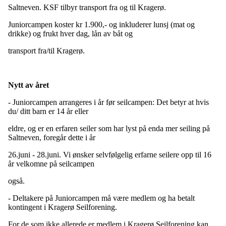
Saltneven. KSF tilbyr transport fra og til Kragerø.
Juniorcampen koster kr 1.900,- og inkluderer lunsj (mat og
drikke) og frukt hver dag, lån av båt og
transport fra/til Kragerø.
Nytt av året
- Juniorcampen arrangeres i år før seilcampen: Det betyr at hvis
du/ ditt barn er 14 år eller
eldre, og er en erfaren seiler som har lyst på enda mer seiling på
Saltneven, foregår dette i år
26.juni - 28.juni. Vi ønsker selvfølgelig erfarne seilere opp til 16
år velkomne på seilcampen
også.
- Deltakere på Juniorcampen må være medlem og ha betalt
kontingent i Kragerø Seilforening.
For de som ikke allerede er medlem i Kragerø Seilforening kan