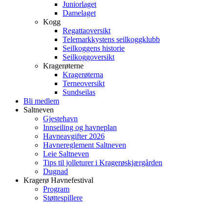
Juniorlaget
Damelaget
Kogg
Regattaoversikt
Telemarkkystens seilkoggklubb
Seilkoggens historie
Seilkoggoversikt
Kragerøterne
Kragerøterna
Terneoversikt
Sundseilas
Bli medlem
Saltneven
Gjestehavn
Innseiling og havneplan
Havneavgifter 2026
Havnereglement Saltneven
Leie Saltneven
Tips til jolleturer i Kragerøskjærgården
Dugnad
Kragerø Havnefestival
Program
Støttespillere