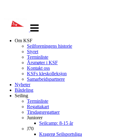
Veksle
navigasjon
Om KSF
Seilforeningens historie
Styret
Terminliste
Årsmøter i KSF
Kontakt oss
KSFs kleskolleksjon
Samarbeidspartnere
Nyheter
Båtdeling
Seiling
Terminliste
Regattakart
Tirsdagsregattaer
Juniorer
Seilcamp: 8-15 år
J70
Kragerø Seilsportsliga