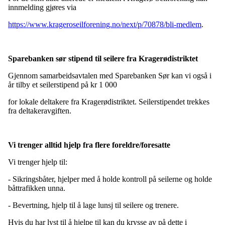
innmelding gjøres via
https://www.krageroseilforening.no/next/p/70878/bli-medlem
.
Sparebanken sør stipend til seilere fra Kragerødistriktet
Gjennom samarbeidsavtalen med Sparebanken Sør kan vi også i
år tilby et seilerstipend på kr 1 000
for lokale deltakere fra Kragerødistriktet. Seilerstipendet trekkes
fra deltakeravgiften.
Vi trenger alltid hjelp fra flere foreldre/foresatte
Vi trenger hjelp til:
- Sikringsbåter, hjelper med å holde kontroll på seilerne og holde
båttrafikken unna.
- Bevertning, hjelp til å lage lunsj til seilere og trenere.
Hvis du har lyst til å hjelpe til kan du krysse av på dette i