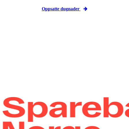
Oppsatte dugnader
Takk til våre samarbeidspartnere!