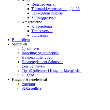
Regattaoversikt
Telemarkkystens seilkoggklubb
Seilkoggens historie
Seilkoggoversikt
Kragerøterne
Kragerøterna
Terneoversikt
Sundseilas
Bli medlem
Saltneven
Gjestehavn
Innseiling og havneplan
Havneavgifter 2026
Havnereglement Saltneven
Leie Saltneven
Tips til jolleturer i Kragerøskjærgården
Dugnad
Kragerø Havnefestival
Program
Støttespillere