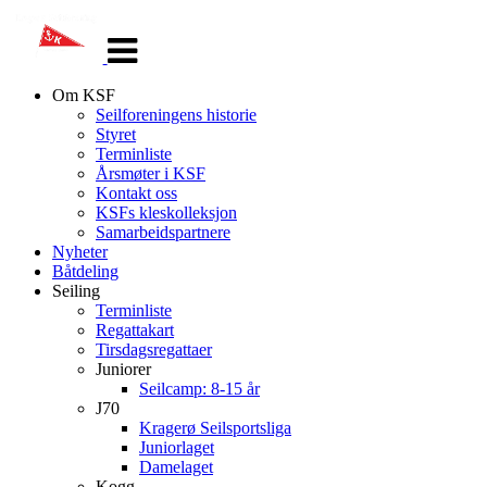
Veksle
navigasjon
Om KSF
Seilforeningens historie
Styret
Terminliste
Årsmøter i KSF
Kontakt oss
KSFs kleskolleksjon
Samarbeidspartnere
Nyheter
Båtdeling
Seiling
Terminliste
Regattakart
Tirsdagsregattaer
Juniorer
Seilcamp: 8-15 år
J70
Kragerø Seilsportsliga
Juniorlaget
Damelaget
Kogg