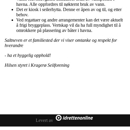
havna. Alle oppfordres til nøkternt bruk av vann.
Det er kiosk i seilerhytta. Denne er åpen av og til, og etter
behov.
Ved regattaer og andre arrangementer kan det være aktuelt
å frigi bryggeplass. Vertskap vil da ha full myndighet til å
omrokkere på plassering av båter i havna.
Saltneven er et familiested der vi viser omtanke og respekt for
hverandre
-
ha et hyggelig opphold!
Hilsen styret i Kragerø Seilforening
Kontaktinformasjon vedrørende websidene:
E-post:
Preben Jørgensen (pcontracts@gmail.com)
Levert av