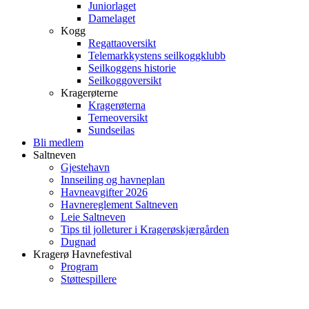
Juniorlaget
Damelaget
Kogg
Regattaoversikt
Telemarkkystens seilkoggklubb
Seilkoggens historie
Seilkoggoversikt
Kragerøterne
Kragerøterna
Terneoversikt
Sundseilas
Bli medlem
Saltneven
Gjestehavn
Innseiling og havneplan
Havneavgifter 2026
Havnereglement Saltneven
Leie Saltneven
Tips til jolleturer i Kragerøskjærgården
Dugnad
Kragerø Havnefestival
Program
Støttespillere