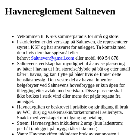
Havnereglement Saltneven
Velkommen til KSFs sommerparadis for små og store!
I skoleferien er det vertskap på Saltneven, de representerer
styret i KSF og har ansvaret for anlegget. Ta kontakt med
dem hvis dere har spørsmål eller
behov:
Saltneven@gmail.com
eller mobil 469 54 878
Saltnevens vertskap har myndighet til å anvise plassering
av båter i havna ut i fra størrelse/dybde på båt og etter antall
båter i havna, og kan flytte på båter hvis de finner dette
hensiktsmessig. Den vestre del av havna, innenfor
bølgebryter ved Saltnevens hovedbrygge er kun åpen for
tillegging etter avtale med vertskap. Disse plassene skal
ikke brukes i sterk vind eller mens det pågår regatta fra
anlegget.
Havneavgiften er beskrevet i prisliste og gir tilgang til bruk
av WC, dusj og vaskemaskin/tørketrommel i seilerhytta.
Snakk med vertskapet om tilgang og betaling.
Strøm: Havneavgiften inkluderer 2 amp (kun ladestrøm)
per båt (anlegget på brygga tåler ikke mer).
Vann: Havneavgiften inkluderer bruk av vannposten i