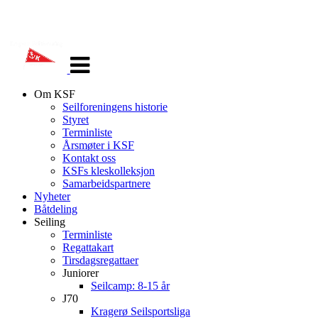
Veksle
navigasjon
Om KSF
Seilforeningens historie
Styret
Terminliste
Årsmøter i KSF
Kontakt oss
KSFs kleskolleksjon
Samarbeidspartnere
Nyheter
Båtdeling
Seiling
Terminliste
Regattakart
Tirsdagsregattaer
Juniorer
Seilcamp: 8-15 år
J70
Kragerø Seilsportsliga