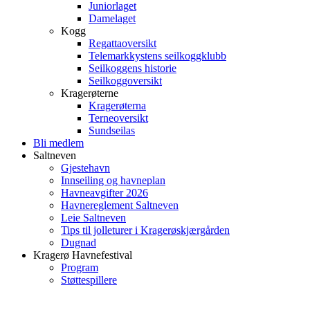
Juniorlaget
Damelaget
Kogg
Regattaoversikt
Telemarkkystens seilkoggklubb
Seilkoggens historie
Seilkoggoversikt
Kragerøterne
Kragerøterna
Terneoversikt
Sundseilas
Bli medlem
Saltneven
Gjestehavn
Innseiling og havneplan
Havneavgifter 2026
Havnereglement Saltneven
Leie Saltneven
Tips til jolleturer i Kragerøskjærgården
Dugnad
Kragerø Havnefestival
Program
Støttespillere