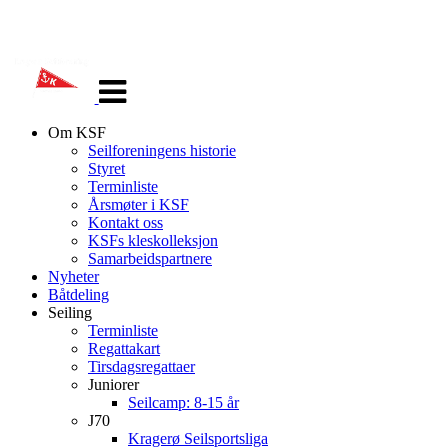
Veksle
navigasjon
Om KSF
Seilforeningens historie
Styret
Terminliste
Årsmøter i KSF
Kontakt oss
KSFs kleskolleksjon
Samarbeidspartnere
Nyheter
Båtdeling
Seiling
Terminliste
Regattakart
Tirsdagsregattaer
Juniorer
Seilcamp: 8-15 år
J70
Kragerø Seilsportsliga