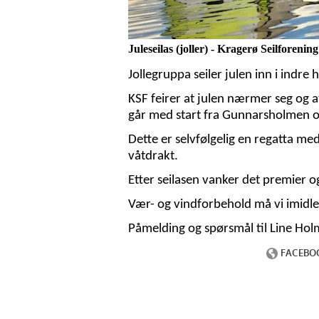
Juleseilas (joller) - Kragerø Seilforening
Jollegruppa seiler julen inn i indre 
KSF feirer at julen nærmer seg og a
går med start fra Gunnarsholmen 
Dette er selvfølgelig en regatta me
våtdrakt.
Etter seilasen vanker det premier og 
Vær- og vindforbehold må vi imidler
Påmelding og spørsmål til Line Ho