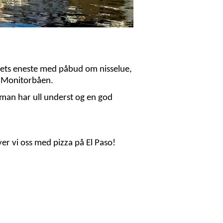
ndets eneste med påbud om nisselue,
å Monitorbåen.
 man har ull underst og en god
øyer vi oss med pizza på El Paso!