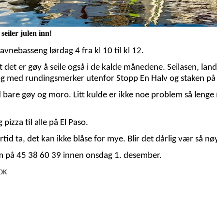
 seiler julen inn!
havnebasseng lørdag 4 fra kl 10 til kl 12.
t det er gøy å seile også i de kalde månedene. Seilasen, la
og med rundingsmerker utenfor Stopp En Halv og staken p
d bare gøy og moro. Litt kulde er ikke noe problem så lenge
pizza til alle på El Paso.
tid ta, det kan ikke blåse for mye. Blir det dårlig vær så n
lm på 45 38 60 39 innen onsdag 1. desember.