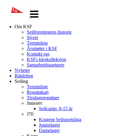
Veksle
navigasjon
Om KSF
Seilforeningens historie
Styret
Terminliste
Årsmøter i KSF
Kontakt oss
KSFs kleskolleksjon
Samarbeidspartnere
Nyheter
Båtdeling
Seiling
Terminliste
Regattakart
Tirsdagsregattaer
Juniorer
Seilcamp: 8-15 år
J70
Kragerø Seilsportsliga
Juniorlaget
Damelaget
Kogg