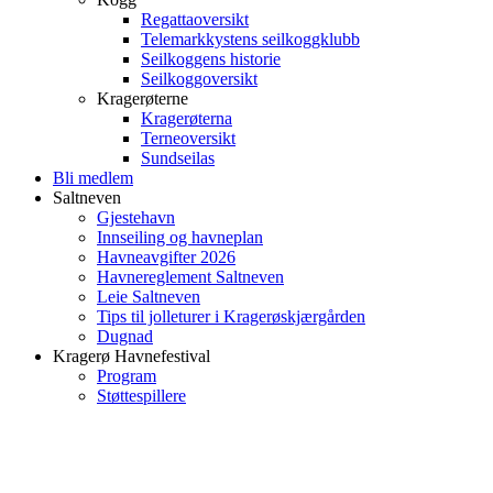
Regattaoversikt
Telemarkkystens seilkoggklubb
Seilkoggens historie
Seilkoggoversikt
Kragerøterne
Kragerøterna
Terneoversikt
Sundseilas
Bli medlem
Saltneven
Gjestehavn
Innseiling og havneplan
Havneavgifter 2026
Havnereglement Saltneven
Leie Saltneven
Tips til jolleturer i Kragerøskjærgården
Dugnad
Kragerø Havnefestival
Program
Støttespillere