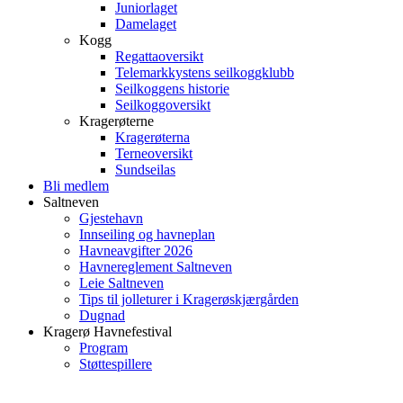
Juniorlaget
Damelaget
Kogg
Regattaoversikt
Telemarkkystens seilkoggklubb
Seilkoggens historie
Seilkoggoversikt
Kragerøterne
Kragerøterna
Terneoversikt
Sundseilas
Bli medlem
Saltneven
Gjestehavn
Innseiling og havneplan
Havneavgifter 2026
Havnereglement Saltneven
Leie Saltneven
Tips til jolleturer i Kragerøskjærgården
Dugnad
Kragerø Havnefestival
Program
Støttespillere