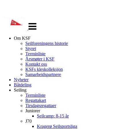
Veksle
navigasjon
Om KSF
Seilforeningens historie
Styret
Terminliste
Årsmøter i KSF
Kontakt oss
KSFs kleskolleksjon
Samarbeidspartnere
Nyheter
Båtdeling
Seiling
Terminliste
Regattakart
Tirsdagsregattaer
Juniorer
Seilcamp: 8-15 år
J70
Kragerø Seilsportsliga